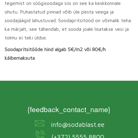
tegemist on söögisoodaga siis on see ka keskkonnale
ohutu. Puhastatud pinnad võib üle pesta veega ja
soodajäägid lahustuvad. Soodapritsitööd on võimalik teha
ka märjalt, see tähendab, et sooda joale lisatakse vesi ja
tolmu ei teki üldse.
Soodapritsitööde hind algab 5€/m2 või 80€/h
käibemaksuta
{feedback_contact_name}
info@sodablast.ee
(+372) 5555 8800