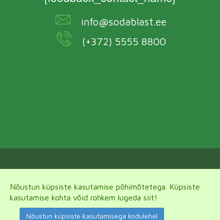
info@sodablast.ee
(+372) 5555 8800
{footer_text}
Nõustun küpsiste kasutamise põhimõtetega. Küpsiste
kasutamise kohta võid rohkem lugeda siit!