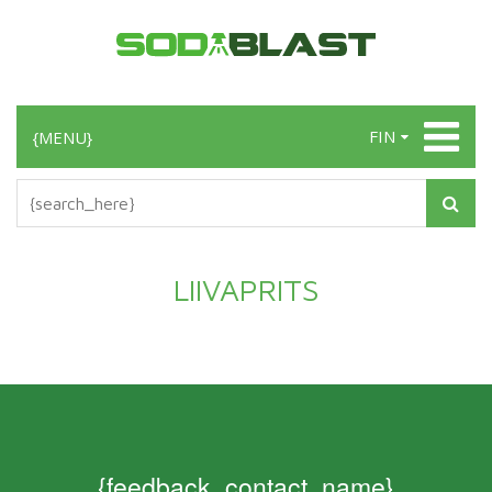
FIN
{MENU}
LIIVAPRITS
{feedback_contact_name}