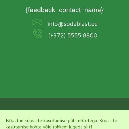
{feedback_contact_name}
info@sodablast.ee
(+372) 5555 8800
{footer_text}
Nõustun küpsiste kasutamise põhimõtetega. Küpsiste
kasutamise kohta võid rohkem lugeda siit!