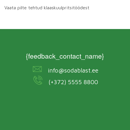
Vaata pilte tehtud klaaskuulpritsitöödest
{feedback_contact_name}
info@sodablast.ee
(+372) 5555 8800