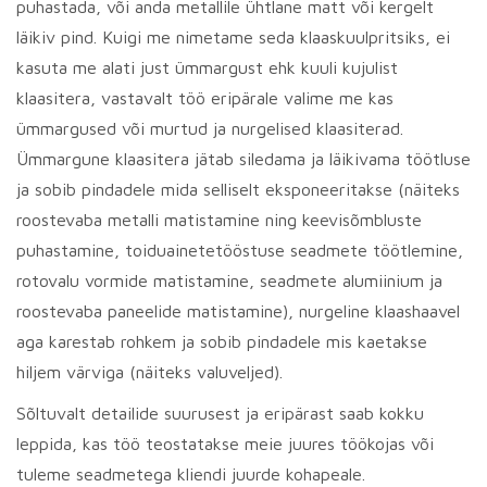
puhastada, või anda metallile ühtlane matt või kergelt
läikiv pind. Kuigi me nimetame seda klaaskuulpritsiks, ei
kasuta me alati just ümmargust ehk kuuli kujulist
klaasitera, vastavalt töö eripärale valime me kas
ümmargused või murtud ja nurgelised klaasiterad.
Ümmargune klaasitera jätab siledama ja läikivama töötluse
ja sobib pindadele mida selliselt eksponeeritakse (näiteks
roostevaba metalli matistamine ning keevisõmbluste
puhastamine, toiduainetetööstuse seadmete töötlemine,
rotovalu vormide matistamine, seadmete alumiinium ja
roostevaba paneelide matistamine), nurgeline klaashaavel
aga karestab rohkem ja sobib pindadele mis kaetakse
hiljem värviga (näiteks valuveljed).
Sõltuvalt detailide suurusest ja eripärast saab kokku
leppida, kas töö teostatakse meie juures töökojas või
tuleme seadmetega kliendi juurde kohapeale.