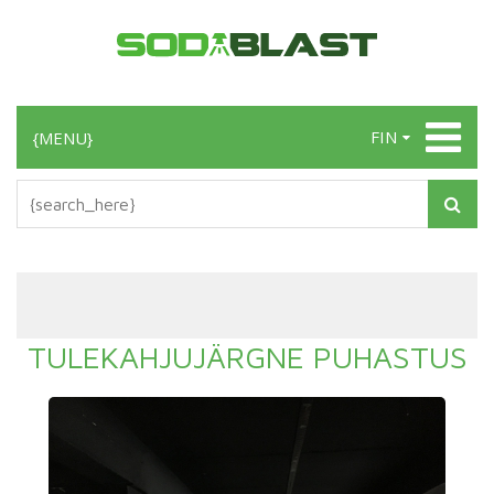
FIN
{MENU}
TULEKAHJUJÄRGNE PUHASTUS