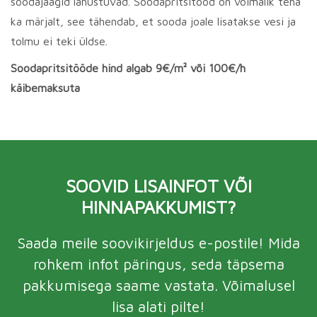
soodajäägid lahustuvad. Soodapritsitööd on võimalik teha
ka märjalt, see tähendab, et sooda joale lisatakse vesi ja
tolmu ei teki üldse.
Soodapritsitööde hind algab 9€/m² või 100€/h
käibemaksuta
SOOVID LISAINFOT VÕI
HINNAPAKKUMIST?
Saada meile soovikirjeldus e-postile! Mida
rohkem infot päringus, seda täpsema
pakkumisega saame vastata. Võimalusel
lisa alati pilte!