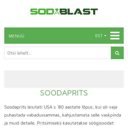
EST
MENÜÜ
SOODAPRITS
Soodaprits leiutati USA s `80 aastate lõpus, kui oli vaja
puhastada vabadussammas, kahjustamata selle vaskpinda
ja muid detaile. Pritsimiseks kasutatakse söögisoodat