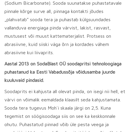
(Sodium Bicarbonate). Sooda suunatakse puhastatavale
pinnale kõrge surve all, pinnaga kontakti jõudes
„plahvatab” sooda tera ja puhastab külgsuundades
vallanduva energiaga pinda värvist, lakist, rasvast,
mustusest või muust kattematerjalist. Protsess on
abrasiivne, kuid siiski väga õrn ja kordades vähem
abrasiivne kui liivaprits.
Aastal 2013 on SodaBlast OÜ soodapritsi tehnoloogiaga
puhastanud ka Eesti Vabadussõja võidusamba juurde
kuuluvaid pindasid.
Soodaprits ei kahjusta all olevat pinda, on isegi nii hell, et
värvi on võimalik eemaldada klaasilt seda kahjustamata.
Sooda tera tugevus Moh`i skaala järgi on 2,5. Kuna
tegemist on söögisoodaga siis on see ka keskkonnale
ohutu. Puhastatud pinnad võib üle pesta veega ja