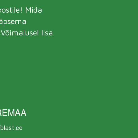
ostile! Mida
täpsema
õimalusel lisa
REMAA
blast.ee