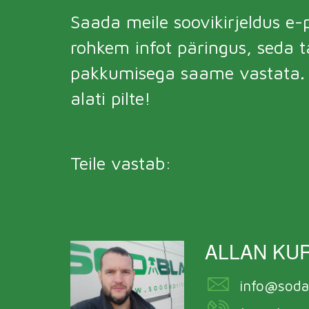
Saada meile soovikirjeldus e-p
rohkem infot päringus, seda 
pakkumisega saame vastata. V
alati pilte!
Teile vastab:
ALLAN KU
info@soda