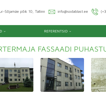
r-Sõjamäe põik 10, Tallinn
info@sodablast.ee
(+3
D
REFERENTSID
RTERMAJA FASSAADI PUHASTU