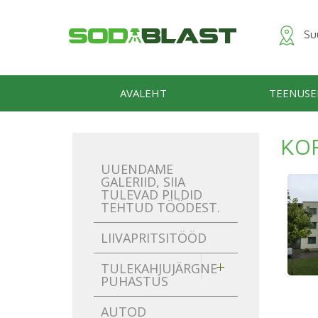
Suu
AVALEHT
TEENUSE
KO
UUENDAME
GALERIID, SIIA
TULEVAD PILDID
TEHTUD TÖÖDEST.
LIIVAPRITSITÖÖD
TULEKAHJUJÄRGNE
PUHASTUS
AUTOD