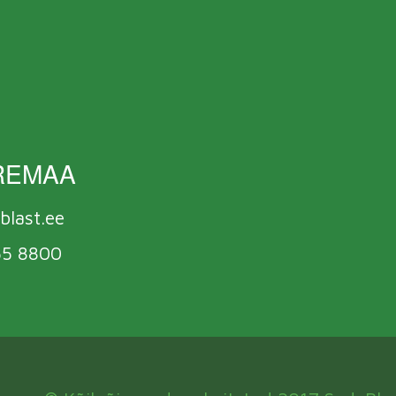
REMAA
blast.ee
55 8800