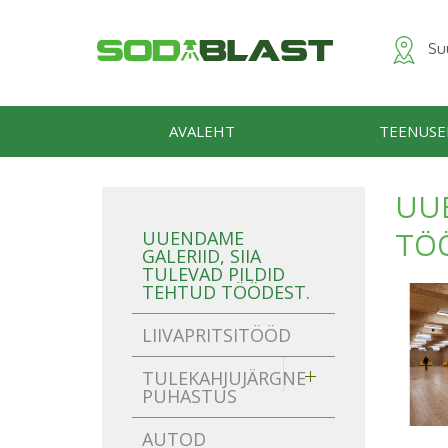
Suu
AVALEHT
TEENUSE
UUE
TÖ
UUENDAME
GALERIID, SIIA
TULEVAD PILDID
TEHTUD TÖÖDEST.
LIIVAPRITSITÖÖD
TULEKAHJUJÄRGNE
PUHASTUS
AUTOD