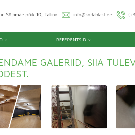
r-Sõjamäe põik 10, Tallinn
info@sodablast.ee
(+3
D
REFERENTSID
NDAME GALERIID, SIIA TULE
ÖDEST.