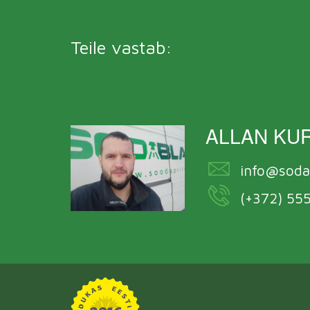
Teile vastab:
ALLAN KU
info@soda
(+372) 55