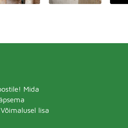
ostile! Mida
täpsema
õimalusel lisa