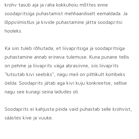
krohv tasub aja ja raha kokkuhoiu mõttes enne
soodapritsiga puhastamist mehhaaniliselt eemaldada. Ja
lõppviimistlus ja kivide puhastamine jätta soodapritsi
hooleks.
Ka siin tuleb rõhutada, et liivapritsiga ja soodapritsiga
puhastamine annab erineva tulemuse. Kuna punane tellis
on pehme ja liivaprits väga abrasiivne, siis liivaprits
"lutsutab kivi seebiks", nagu meil on piltlikult kombeks
öelda. Soodaprits jätab aga kivi kuju konkreetse, sellise
nagu see kunagi seina ladudes oli.
Soodaprits ei kahjusta pinda vaid puhastab selle krohvist,
säästes kive ja vuuke.