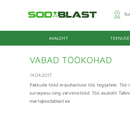
Suu
AVALEHT
TEENUSE
VABAD TÖÖKOHAD
14.04.2017
Pakkuda tööd eripuhastuse töö tegijatele. Töö is
survepesu ning värvimistööd. Töö asukoht Tallinn
marti@sodablast.ee