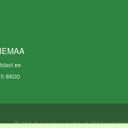
REMAA
blast.ee
55 8800
© Kõik õigused on kaitstud 2017 SodaBlas