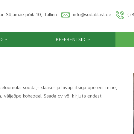
r-Sõjamäe põik 10, Tallinn
info@sodablast.ee
(+3
D
REFERENTSID
eloomuks sooda,- klaasi.- ja liivapritsiga opereerimine,
, väljaõpe kohapeal. Saada cv või kirjuta endast