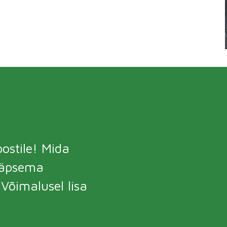
ostile! Mida
täpsema
õimalusel lisa