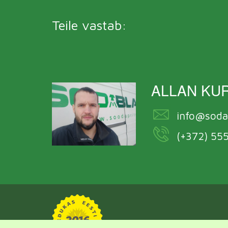
Teile vastab:
ALLAN KU
info@soda
(+372) 55