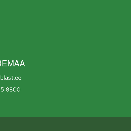
REMAA
blast.ee
55 8800