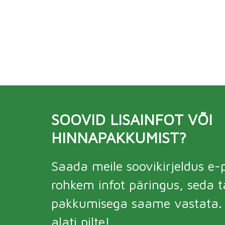
SOOVID LISAINFOT VÕI
HINNAPAKKUMIST?
Saada meile soovikirjeldus e-p
rohkem infot päringus, seda 
pakkumisega saame vastata. V
alati pilte!