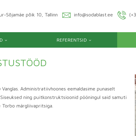
r-Sõjamäe põik 10, Tallinn
info@sodablast.ee
(+3
D
REFERENTSID
STUSTÖÖD
Vanglas. Administratiivhoones eemaldasime punaselt
a. Siseuksed ning puitkonstruktsioonid pööningul said samuti
 Torbo märgliivapritsiga.