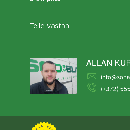
Teile vastab:
ALLAN KU
info@soda
(+372) 55