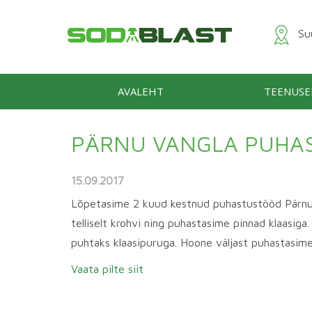
Suu
AVALEHT
TEENUSE
PÄRNU VANGLA PUHA
15.09.2017
Lõpetasime 2 kuud kestnud puhastustööd Pärnu 
telliselt krohvi ning puhastasime pinnad klaasig
puhtaks klaasipuruga. Hoone väljast puhastasime
Vaata pilte siit