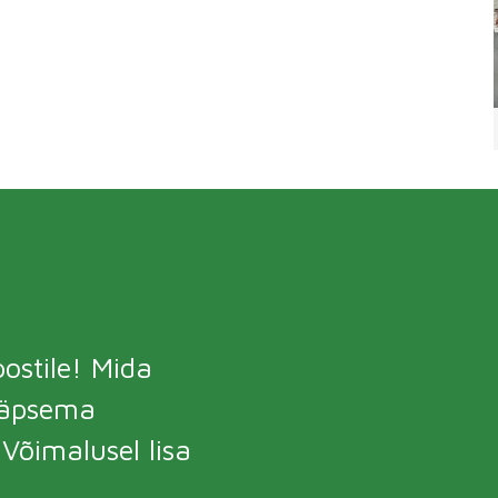
ostile! Mida
täpsema
õimalusel lisa